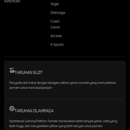
Ketentuan
Togel
Olahraga
Crash
Game
Arcade
E-Sports
TARUHAN SLOT
Penyedia slot online dengan beragam pilihan game menarik yang memudahkan
pemain untuk mencapai jackpot
TARUHAN OLAHRAGA
Sportsbook Gaming Platform Terbaik menawarkan lebih banyak game, odds yang
lebih tinggi, dan menyediakan pilihan yang lebih banyak untuk pemain.