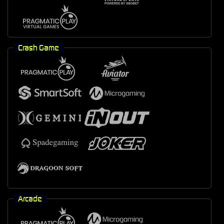
Crash Game
Arcade