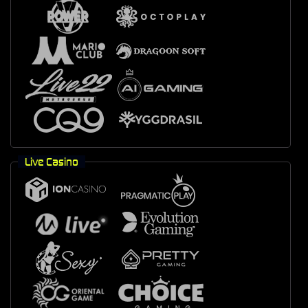
Live Casino