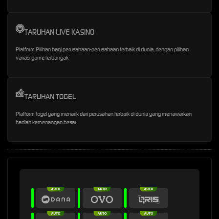
TARUHAN LIVE KASINO
Platform Pilihan bagi perusahaan-perusahaan terbaik di dunia, dengan pilihan
variasi game terbanyak
TARUHAN TOGEL
Platform togel yang menarik dari perusahan terbaik di dunia yang menawarkan
hadiah kemenangan besar